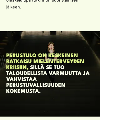
oleskelulupa tutkinnon suorittamisen
jälkeen.
PERUSTULO ON KESKEINEN
RATKAISU MIELENTERVEYDEN
KRIISIIN,
SILLÄ SE TUO
TALOUDELLISTA VARMUUTTA JA
VAHVISTAA
PERUSTUVALLISUUDEN
KOKEMUSTA.
3