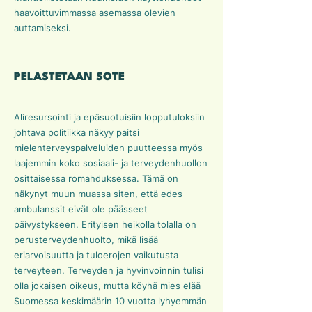
haavoittuvimmassa asemassa olevien
auttamiseksi.
PELASTETAAN SOTE
Aliresursointi ja epäsuotuisiin lopputuloksiin
johtava politiikka näkyy paitsi
mielenterveyspalveluiden puutteessa myös
laajemmin koko sosiaali- ja terveydenhuollon
osittaisessa romahduksessa. Tämä on
näkynyt muun muassa siten, että edes
ambulanssit eivät ole päässeet
päivystykseen. Erityisen heikolla tolalla on
perusterveydenhuolto, mikä lisää
eriarvoisuutta ja tuloerojen vaikutusta
terveyteen. Terveyden ja hyvinvoinnin tulisi
olla jokaisen oikeus, mutta köyhä mies elää
Suomessa keskimäärin 10 vuotta lyhyemmän