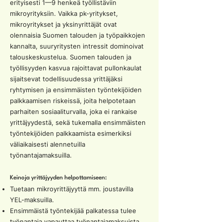
erityisesti 1—9 henkeä työllistäviin
mikroyrityksiin. Vaikka pk-yritykset,
mikroyritykset ja yksinyrittäjät ovat
olennaisia Suomen talouden ja työpaikkojen
kannalta, suuryritysten intressit dominoivat
talouskeskustelua. Suomen talouden ja
työllisyyden kasvua rajoittavat pullonkaulat
sijaitsevat todellisuudessa yrittäjäksi
ryhtymisen ja ensimmäisten työntekijöiden
palkkaamisen riskeissä, joita helpotetaan
parhaiten sosiaaliturvalla, joka ei rankaise
yrittäjyydestä, sekä tukemalla ensimmäisten
työntekijöiden palkkaamista esimerkiksi
väliaikaisesti alennetuilla
työnantajamaksuilla.
Keinoja yrittäjyyden helpottamiseen:
Tuetaan mikroyrittäjyyttä mm. joustavilla
YEL-maksuilla.
Ensimmäistä työntekijää palkatessa tulee
työnantaja vapauttaa työnantajamaksuista