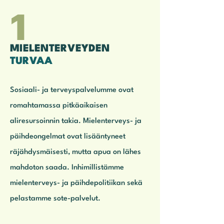
1
MIELENTERVEYDEN
TURVAA
Sosiaali- ja terveyspalvelumme ovat
romahtamassa pitkäaikaisen
aliresursoinnin takia. Mielenterveys- ja
päihdeongelmat ovat lisääntyneet
räjähdysmäisesti, mutta apua on lähes
mahdoton saada. Inhimillistämme
mielenterveys- ja päihdepolitiikan sekä
pelastamme sote-palvelut.