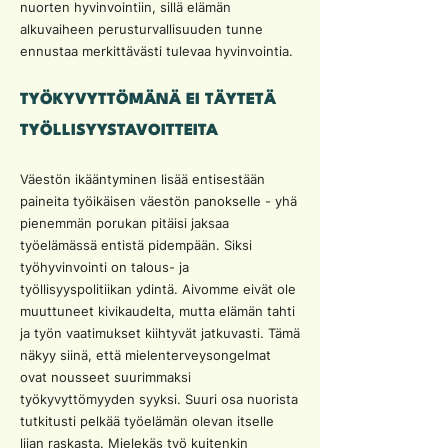
nuorten hyvinvointiin, sillä elämän
alkuvaiheen perusturvallisuuden tunne
ennustaa merkittävästi tulevaa hyvinvointia.
TYÖKYVYTTÖMÄNÄ EI TÄYTETÄ
TYÖLLISYYSTAVOITTEITA
Väestön ikääntyminen lisää entisestään
paineita työikäisen väestön panokselle - yhä
pienemmän porukan pitäisi jaksaa
työelämässä entistä pidempään. Siksi
työhyvinvointi on talous- ja
työllisyyspolitiikan ydintä. Aivomme eivät ole
muuttuneet kivikaudelta, mutta elämän tahti
ja työn vaatimukset kiihtyvät jatkuvasti. Tämä
näkyy siinä, että mielenterveysongelmat
ovat nousseet suurimmaksi
työkyvyttömyyden syyksi. Suuri osa nuorista
tutkitusti pelkää työelämän olevan itselle
liian raskasta. Mielekäs työ kuitenkin