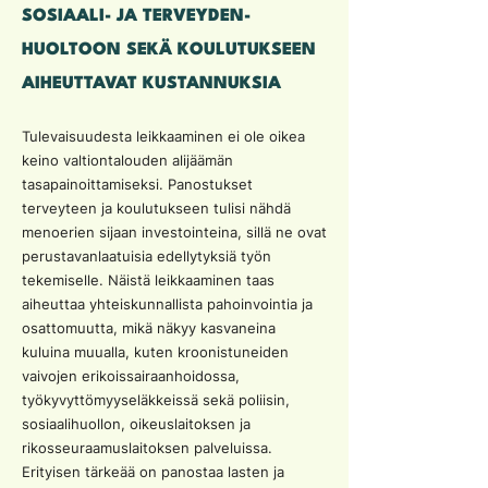
SOSIAALI- JA TERVEYDEN-
HUOLTOON SEKÄ KOULUTUKSEEN
AIHEUTTAVAT KUSTANNUKSIA
Tulevaisuudesta leikkaaminen ei ole oikea
keino valtiontalouden alijäämän
tasapainoittamiseksi. Panostukset
terveyteen ja koulutukseen tulisi nähdä
menoerien sijaan investointeina, sillä ne ovat
perustavanlaatuisia edellytyksiä työn
tekemiselle. Näistä leikkaaminen taas
aiheuttaa yhteiskunnallista pahoinvointia ja
osattomuutta, mikä näkyy kasvaneina
kuluina muualla, kuten kroonistuneiden
vaivojen erikoissairaanhoidossa,
työkyvyttömyyseläkkeissä sekä poliisin,
sosiaalihuollon, oikeuslaitoksen ja
rikosseuraamuslaitoksen palveluissa.
Erityisen tärkeää on panostaa lasten ja