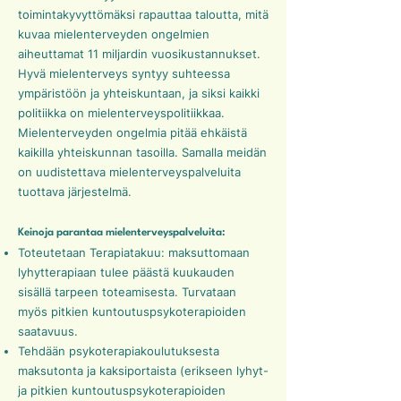
toimintakyvyttömäksi rapauttaa taloutta, mitä
kuvaa mielenterveyden ongelmien
aiheuttamat 11 miljardin vuosikustannukset.
Hyvä mielenterveys syntyy suhteessa
ympäristöön ja yhteiskuntaan, ja siksi kaikki
politiikka on mielenterveyspolitiikkaa.
Mielenterveyden ongelmia pitää ehkäistä
kaikilla yhteiskunnan tasoilla. Samalla meidän
on uudistettava mielenterveyspalveluita
tuottava järjestelmä.
Keinoja parantaa mielenterveyspalveluita:
Toteutetaan Terapiatakuu: maksuttomaan
lyhytterapiaan tulee päästä kuukauden
sisällä tarpeen toteamisesta. Turvataan
myös pitkien kuntoutuspsykoterapioiden
saatavuus.
Tehdään psykoterapiakoulutuksesta
maksutonta ja kaksiportaista (erikseen lyhyt-
ja pitkien kuntoutuspsykoterapioiden