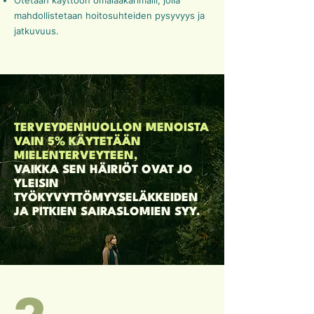
Otetaan käyttöön omalääkärimalli, jolla
mahdollistetaan hoitosuhteiden pysyvyys ja
jatkuvuus.
TERVEYDENHUOLLON MENOISTA
VAIN 5% KÄYTETÄÄN
MIELENTERVEYTEEN,
VAIKKA SEN HÄIRIÖT OVAT JO
YLEISIN
TYÖKYVYTTÖMYYSELÄKKEIDEN
JA PITKIEN SAIRASLOMIEN SYY.