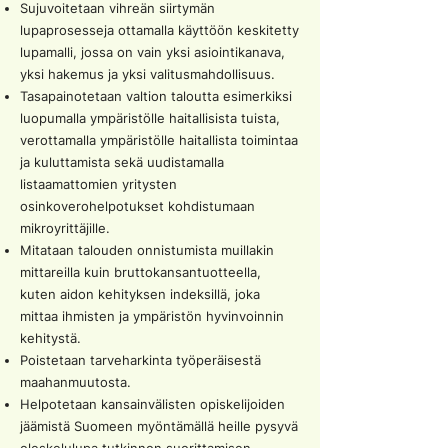
Sujuvoitetaan vihreän siirtymän
lupaprosesseja ottamalla käyttöön keskitetty
lupamalli, jossa on vain yksi asiointikanava,
yksi hakemus ja yksi valitusmahdollisuus.
Tasapainotetaan valtion taloutta esimerkiksi
luopumalla ympäristölle haitallisista tuista,
verottamalla ympäristölle haitallista toimintaa
ja kuluttamista sekä uudistamalla
listaamattomien yritysten
osinkoverohelpotukset kohdistumaan
mikroyrittäjille.
Mitataan talouden onnistumista muillakin
mittareilla kuin bruttokansantuotteella,
kuten aidon kehityksen indeksillä, joka
mittaa ihmisten ja ympäristön hyvinvoinnin
kehitystä.
Poistetaan tarveharkinta työperäisestä
maahanmuutosta.
Helpotetaan kansainvälisten opiskelijoiden
jäämistä Suomeen myöntämällä heille pysyvä