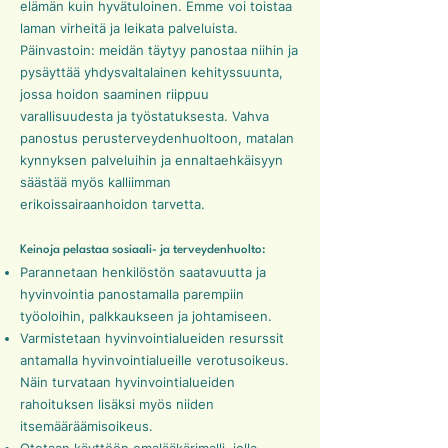
elämän kuin hyvätuloinen. Emme voi toistaa
laman virheitä ja leikata palveluista.
Päinvastoin: meidän täytyy panostaa niihin ja
pysäyttää yhdysvaltalainen kehityssuunta,
jossa hoidon saaminen riippuu
varallisuudesta ja työstatuksesta. Vahva
panostus perusterveydenhuoltoon, matalan
kynnyksen palveluihin ja ennaltaehkäisyyn
säästää myös kalliimman
erikoissairaanhoidon tarvetta.
Keinoja pelastaa sosiaali- ja terveydenhuolto:
Parannetaan henkilöstön saatavuutta ja
hyvinvointia panostamalla parempiin
työoloihin, palkkaukseen ja johtamiseen.
Varmistetaan hyvinvointialueiden resurssit
antamalla hyvinvointialueille verotusoikeus.
Näin turvataan hyvinvointialueiden
rahoituksen lisäksi myös niiden
itsemääräämisoikeus.