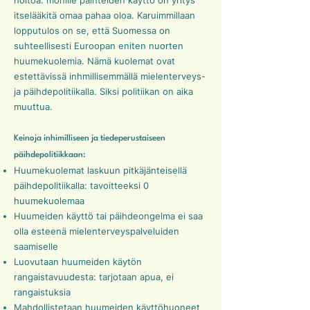
hoitoa: monille päihteiden käyttö on yritys
itselääkitä omaa pahaa oloa. Karuimmillaan
lopputulos on se, että Suomessa on
suhteellisesti Euroopan eniten nuorten
huumekuolemia. Nämä kuolemat ovat
estettävissä inhmillisemmällä mielenterveys-
ja päihdepolitiikalla. Siksi politiikan on aika
muuttua.
Keinoja inhimilliseen ja tiedeperustaiseen
päihdepolitiikkaan:
Huumekuolemat laskuun pitkäjänteisellä
päihdepolitiikalla: tavoitteeksi 0
huumekuolemaa
Huumeiden käyttö tai päihdeongelma ei saa
olla esteenä mielenterveyspalveluiden
saamiselle
Luovutaan huumeiden käytön
rangaistavuudesta: tarjotaan apua, ei
rangaistuksia
Mahdollistetaan huumeiden käyttöhuoneet