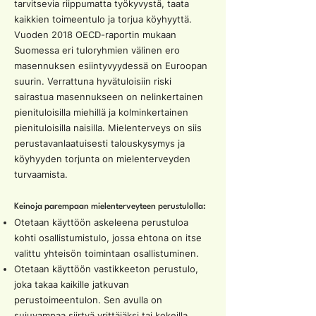
tarvitsevia riippumatta työkyvystä, taata
kaikkien toimeentulo ja torjua köyhyyttä.
Vuoden 2018 OECD-raportin mukaan
Suomessa eri tuloryhmien välinen ero
masennuksen esiintyvyydessä on Euroopan
suurin. Verrattuna hyvätuloisiin riski
sairastua masennukseen on nelinkertainen
pienituloisilla miehillä ja kolminkertainen
pienituloisilla naisilla. Mielenterveys on siis
perustavanlaatuisesti talouskysymys ja
köyhyyden torjunta on mielenterveyden
turvaamista.
Keinoja parempaan mielenterveyteen perustulolla:
Otetaan käyttöön askeleena perustuloa
kohti osallistumistulo, jossa ehtona on itse
valittu yhteisön toimintaan osallistuminen.
Otetaan käyttöön vastikkeeton perustulo,
joka takaa kaikille jatkuvan
perustoimeentulon. Sen avulla on
sujuvampaa siirtyä yrittäjäksi tai kokeilla