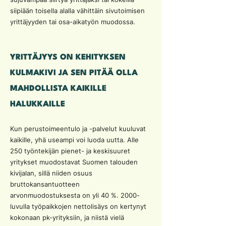
siipiään toisella alalla vähittäin sivutoimisen
yrittäjyyden tai osa-aikatyön muodossa.
YRITTÄJYYS ON KEHITYKSEN
KULMAKIVI JA SEN PITÄÄ OLLA
MAHDOLLISTA KAIKILLE
HALUKKAILLE
Kun perustoimeentulo ja -palvelut kuuluvat
kaikille, yhä useampi voi luoda uutta. Alle
250 työntekijän pienet- ja keskisuuret
yritykset muodostavat Suomen talouden
kivijalan, sillä niiden osuus
bruttokansantuotteen
arvonmuodostuksesta on yli 40 %. 2000-
luvulla työpaikkojen nettolisäys on kertynyt
kokonaan pk-yrityksiin, ja niistä vielä