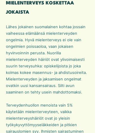
MIELENTERVEYS KOSKETTAA
JOKAISTA
Lähes jokainen suomalainen kohtaa jossain
vaiheessa elämäänsä mielenterveyden
ongelmia. Hyvä mielenterveys ei ole vain
ongelmien poissaoloa, vaan jokaisen
hyvinvoinnin perusta. Nuorilla
mielenterveyden häiriöt ovat ylivoimaisesti
suurin terveysuhka: opiskelijoista jo joka
kolmas kokee masennus- ja ahdistusoireita.
Mielenterveyden ja jaksamisen ongelmat
ovatkin uusi kansansairaus. Silti avun
saaminen on tehty usein mahdottomaksi.
Terveydenhuollon menoista vain 5%
käytetään mielenterveyteen, vaikka
mielenterveyshäiriöt ovat jo yleisin
työkykyvyttömyyseläkkeiden ja pitkien
sairauslomien syy. Ihmisten sairastuminen