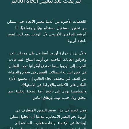
لم يفت بعد لتغيير اتجاه العالم
اللحظات الأخيرة بين أيدينا لتغيير الاتجاه حتى نتمكن
من تحقيق مستقبل مستدام بيئيًا واجتماعيًا. أنا
أترشح للبرلمان الأوروبي لأن الوقت ينفد لدينا لتغيير
اتجاه أوروبا.
والآن تزداد حرارة أوروبا أيضًا في ظل موجات الحر
وحرائق الغابات الناجمة عن أزمة المناخ. لقد عادت
الحرب إلى أوروبا بينما تحترق أوكرانيا تحت القنابل،
في حين اهتزت احتمالات العيش في سلام والحماية
من العنف في مختلف أنحاء العالم. إن مجتمع الأداء
القائم على الكفاءة والإفراط في الاستهلاك
والمنافسة يؤدي إلى تأجيج أزمة الصحة العقلية، مما
يخلق وباء جديد يهدد بإرهاق الناس.
وفي خضم كل هذا، يصعد اليمين المتطرف في
أوروبا نحو النصر الانتخابي، مدعيا أن الحلول يمكن
إيجادها في الإقصاء، وإعادة عقارب الساعة إلى