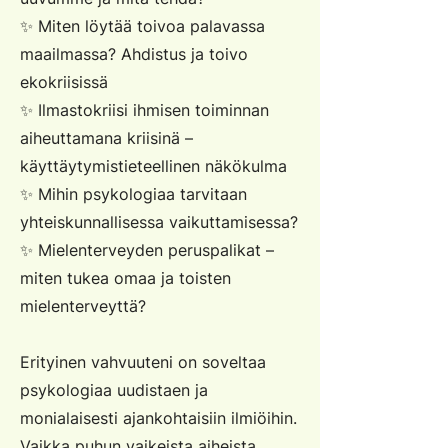
✨ Miten löytää toivoa palavassa
maailmassa? Ahdistus ja toivo
ekokriisissä
✨ Ilmastokriisi ihmisen toiminnan
aiheuttamana kriisinä –
käyttäytymistieteellinen näkökulma
✨ Mihin psykologiaa tarvitaan
yhteiskunnallisessa vaikuttamisessa?
✨ Mielenterveyden peruspalikat –
miten tukea omaa ja toisten
mielenterveyttä?
Erityinen vahvuuteni on soveltaa
psykologiaa uudistaen ja
monialaisesti ajankohtaisiin ilmiöihin.
Vaikka puhun vaikeista aiheista,