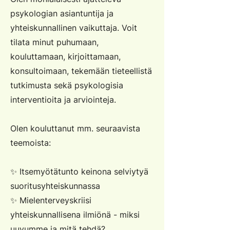
psykologian asiantuntija ja
yhteiskunnallinen vaikuttaja. Voit
tilata minut puhumaan,
kouluttamaan, kirjoittamaan,
konsultoimaan, tekemään tieteellistä
tutkimusta sekä psykologisia
interventioita ja arviointeja.
Olen kouluttanut mm. seuraavista
teemoista:
✨ Itsemyötätunto keinona selviytyä
suoritusyhteiskunnassa
✨ Mielenterveyskriisi
yhteiskunnallisena ilmiönä - miksi
uuvumme ja mitä tehdä?