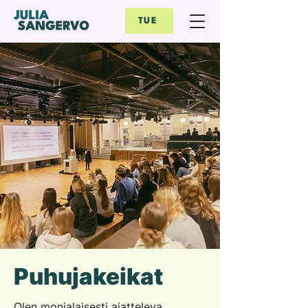
TUE
Puhujakeikat
Olen monialaisesti ajatteleva