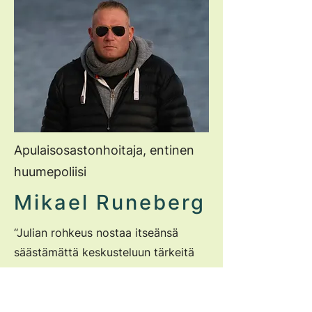
Apulaisosastonhoitaja, entinen
huumepoliisi
Mikael Runeberg
“Julian rohkeus nostaa itseänsä
säästämättä keskusteluun tärkeitä
aiheita, herätti minut ja ymmärsin
että tarvitsemme hänet
eduskunnassa, tuomassa sinne