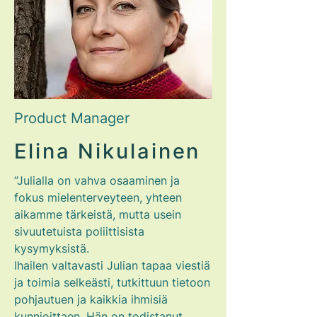
Product Manager
Elina Nikulainen
”Julialla on vahva osaaminen ja
fokus mielenterveyteen, yhteen
aikamme tärkeistä, mutta usein
sivuutetuista poliittisista
kysymyksistä.
Ihailen valtavasti Julian tapaa viestiä
ja toimia selkeästi, tutkittuun tietoon
pohjautuen ja kaikkia ihmisiä
kunnioittaen. Hän on todistanut