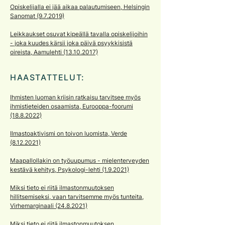
Opiskelijalla ei jää aikaa palautumiseen, Helsingin
Sanomat (9.7.2019)
Leikkaukset osuvat kipeällä tavalla opiskelijoihin
- joka kuudes kärsii joka päivä psyykkisistä
oireista, Aamulehti (13.10.2017)
HAASTATTELUT:
Ihmisten luoman kriisin ratkaisu tarvitsee myös
ihmistieteiden osaamista, Eurooppa-foorumi
(18.8.2022)
Ilmastoaktivismi on toivon luomista, Verde
(8.12.2021)
Maapallollakin on työuupumus - mielenterveyden
kestävä kehitys, Psykologi-lehti (1.9.2021)
Miksi tieto ei riitä ilmastonmuutoksen
hillitsemiseksi, vaan tarvitsemme myös tunteita,
Virhemarginaali (24.8.2021)
Miksi tieto ei riitä ilmastonmuutoksen