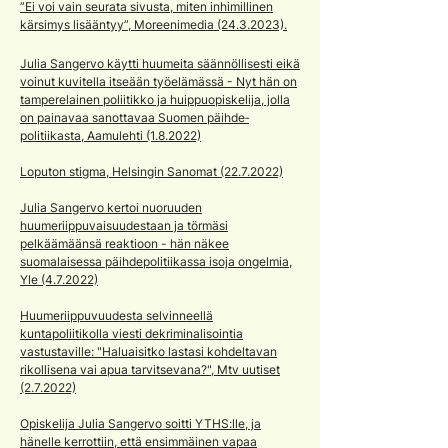
”Ei voi vain seurata sivusta, miten inhimillinen
kärsimys lisääntyy”, Moreenimedia
(24.3.2023)
.
Julia Sangervo käytti huumeita säännöllisesti eikä
voinut kuvitella itseään työ­elämässä - Nyt hän on
tamperelainen poliitikko ja huippu­opiskelija, jolla
on painavaa sanottavaa Suomen päihde­
politiikasta, Aamulehti (1.8.2022)
Loputon stigma, Helsingin Sanomat (22.7.2022)
Julia Sangervo kertoi nuoruuden
huumeriippuvaisuudestaan ja törmäsi
pelkäämäänsä reaktioon - hän näkee
suomalaisessa päihdepolitiikassa isoja ongelmia,
Yle (4.7.2022)
Huumeriippuvuudesta selvinneellä
kuntapoliitikolla viesti dekriminalisointia
vastustaville: "Haluaisitko lastasi kohdeltavan
rikollisena vai apua tarvitsevana?", Mtv uutiset
(2.7.2022)
Opiskelija Julia Sangervo soitti YTHS:lle, ja
hänelle kerrottiin, että ensimmäinen vapaa