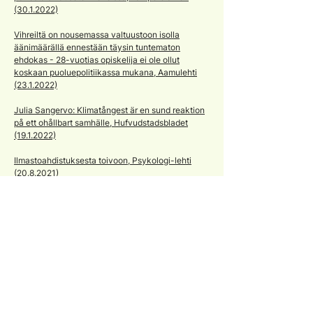
(30.1.2022)
Vihreiltä on nousemassa valtuustoon isolla
äänimäärällä ennestään täysin tuntematon
ehdokas - 28-vuotias opiskelija ei ole ollut
koskaan puoluepolitiikassa mukana, Aamulehti
(23.1.2022)
Julia Sangervo: Klimatångest är en sund reaktion
på ett ohållbart samhälle, Hufvudstadsbladet
(19.1.2022)
Ilmastoahdistuksesta toivoon, Psykologi-lehti
(20.8.2021)
Tamperelaisen Julia Sangervon mitta täyttyi
häiriköihin R-junassa, Aamulehti (11.8.2021)
Konkretiaa opiskelijoiden mielenterveyden
tukemiseen, Psykologi-lehti (22.4.2021)
Psykologian opiskelijoiden osaaminen hyödyksi,
Psykologi-lehti (22.3.2021)
Ympär
istöahdistusta, toivoa ja tekoja, Psykologi-