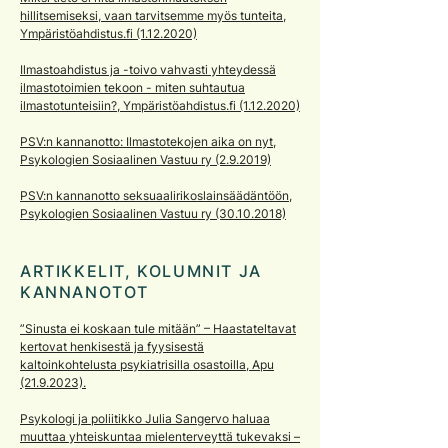
hillitsemiseksi, vaan tarvitsemme myös tunteita,
Ympäristöahdistus.fi (1.12.2020)
Ilmastoahdistus ja -toivo vahvasti yhteydessä
ilmastotoimien tekoon - miten suhtautua
ilmastotunteisiin?, Ympäristöahdistus.fi (1.12.2020)
PSV:n kannanotto: Ilmastotekojen aika on nyt,
Psykologien Sosiaalinen Vastuu ry (2.9.2019)
PSV:n kannanotto seksuaalirikoslainsäädäntöön,
Psykologien Sosiaalinen Vastuu ry (30.10.2018)
ARTIKKELIT, KOLUMNIT JA
KANNANOTOT
”Sinusta ei koskaan tule mitään” – Haastateltavat
kertovat henkisestä ja fyysisestä
kaltoinkohtelusta psykiatrisilla osastoilla, Apu
(21.9.2023).
Psykologi ja poliitikko Julia Sangervo haluaa
muuttaa yhteiskuntaa mielenterveyttä tukevaksi –