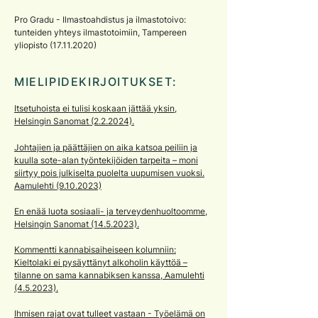
Pro Gradu - Ilmastoahdistus ja ilmastotoivo:
tunteiden yhteys ilmastotoimiin, Tampereen
yliopisto (17.11.2020)
MIELIPIDEKIRJOITUKSET:
Itsetuhoista ei tulisi koskaan jättää yksin,
Helsingin Sanomat (2.2.2024).
Johtajien ja päättäjien on aika katsoa peiliin ja
kuulla sote-alan työntekijöiden tarpeita – moni
siirtyy pois julkiselta puolelta uupumisen vuoksi.
Aamulehti (9.10.2023)
En enää luota sosiaali- ja terveydenhuoltoomme,
Helsingin Sanomat (14.5.2023).
Kommentti kannabisaiheiseen kolumniin:
Kieltolaki ei pysäyttänyt alkoholin käyttöä –
tilanne on sama kannabiksen kanssa, Aamulehti
(4.5.2023).
Ih
misen rajat ovat tulleet vastaan - Työelämä on