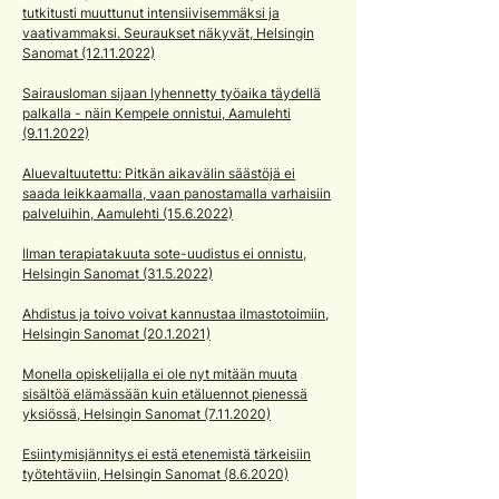
tutkitusti muuttunut intensiivisemmäksi ja
vaativammaksi. Seuraukset näkyvät, Helsingin
Sanomat (12.11.2022)
Sairausloman sijaan lyhennetty työaika täydellä
palkalla - näin Kempele onnistui, Aamulehti
(9.11.2022)
Aluevaltuutettu: Pitkän aikavälin säästöjä ei
saada leikkaamalla, vaan panostamalla varhaisiin
palveluihin, Aamulehti (15.6.2022)
Ilman terapiatakuuta sote-uudistus ei onnistu,
Helsingin Sanomat (31.5.2022)
Ahdistus ja toivo voivat kannustaa ilmastotoimiin,
Helsingin Sanomat (20.1.2021)
Monella opiskelijalla ei ole nyt mitään muuta
sisältöä elämässään kuin etäluennot pienessä
yksiössä, Helsingin Sanomat (7.11.2020)
Esiintymisjännitys ei estä etenemistä tärkeisiin
työtehtäviin, Helsingin Sanomat (8.6.2020)