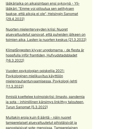
lääkäri­aika on aikaisintaan ensi syksynä - Yli­
lääkäri: "Emme voi piiloutua sen selityksen
taakse, että aikoja ei ole", Helsingin Sanomat
(29.4.2022)
Nuorten mielenterveyden kriisi: Nuoret
aluevaltuutetut sanovat, että puheiden jälkeen on
toimien aika, Lasten ja nuorten keskus (21.3.2022)
Klimatångesten klyver ungdomarna - de flesta är
hoppfulla inför framtiden, Hufvudstadsbladet
(16.3.2022)
Vuoden psykologian opiskelija 2021:
Psykologinen mielikuvitus käyttöön
mielenrauhanturvaamisessa, Psykologi-lehti
(11.3.2022)
Ihmisiä koettelee kolmoiskriisi: ilmasto, pandemia
ja sota - inhimillinen kärsimys linkittyy talouteen,
Turun Sanomat (5.3.2022)
Muitakin eroja kuin 6 ääntä - näin nuoret
tamperelaiset aluevaltuutetut pihistäisivät ja
panostaisivat sote-menoissa, Tamperelainen