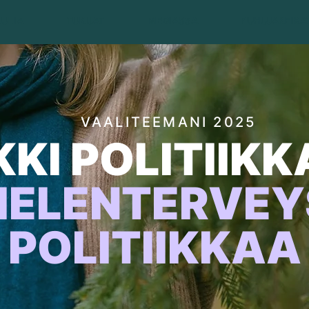
JULIA
TUKIJAT
MEDIASSA
PUHUJAKEIKA
VAALITEEMANI 2025
KKI POLITIIKK
IELENTERVEY
POLITIIKKAA