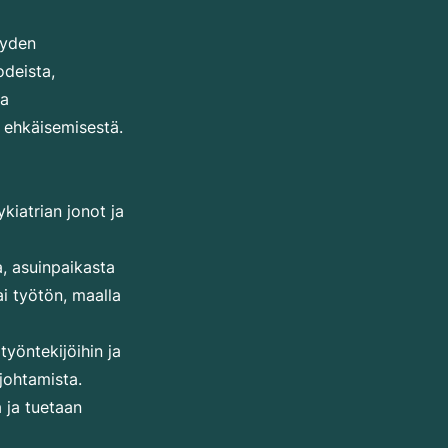
eyden
odeista,
ja
 ehkäisemisestä.
kiatrian jonot ja
a, asuinpaikasta
ai työtön, maalla
yöntekijöihin ja
johtamista.
a ja tuetaan