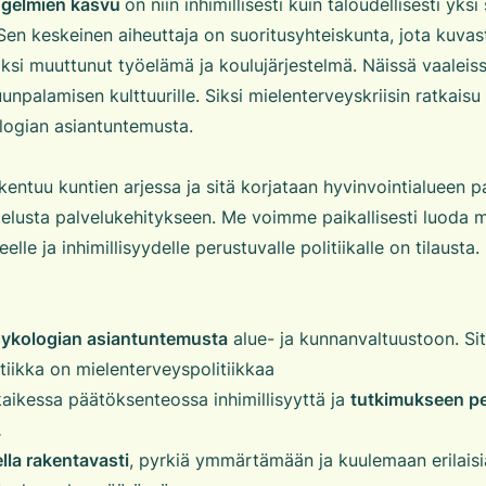
ngelmien kasvu
on niin inhimillisesti kuin taloudellisesti yks
en keskeinen aiheuttaja on suoritusyhteiskunta, jota kuvas
i muuttunut työelämä ja koulujärjestelmä. Näissä vaaleis
npalamisen kulttuurille. Siksi mielenterveyskriisin ratkaisu 
logian asiantuntemusta.
entuu kuntien arjessa ja sitä korjataan hyvinvointialueen pa
elusta palvelukehitykseen. Me voimme paikallisesti luoda 
eelle ja inhimillisyydelle perustuvalle politiikalle on tilausta.
ykologian asiantuntemusta
alue- ja kunnanvaltuustoon. Sit
tiikka on mielenterveyspolitiikkaa
aikessa päätöksenteossa inhimillisyyttä ja
tutkimukseen p
.
lla rakentavasti
, pyrkiä ymmärtämään ja kuulemaan erilais