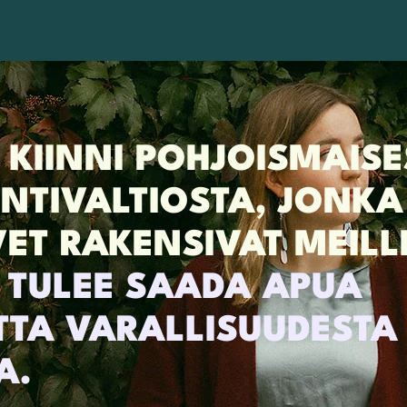
 KIINNI POHJOISMAISE
NTIVALTIOSTA, JONK
ET RAKENSIVAT MEILL
 TULEE SAADA APUA
TTA VARALLISUUDESTA 
A.