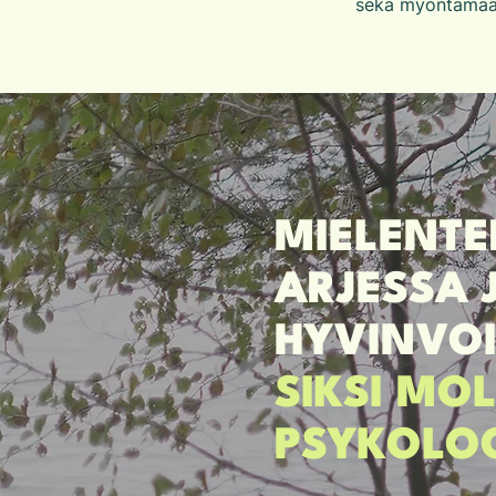
sekä myöntämään
MIELENTE
ARJESSA 
HYVINVOI
SIKSI MO
PSYKOLO