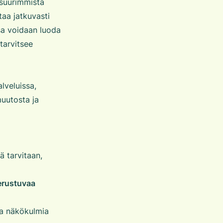
i suurimmista
taa jatkuvasti
sa voidaan luoda
tarvitsee
lveluissa,
muutosta ja
ä tarvitaan,
erustuvaa
ia näkökulmia