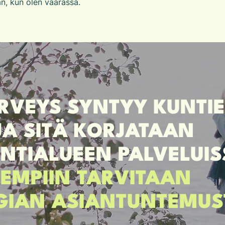
, kun olen väärässä.
RVEYS SYNTYY KUNTI
JA SITÄ KORJATAAN
NTIALUEEN PALVELUIS
LEMPIIN TARVITAAN
GIAN ASIANTUNTEMUS