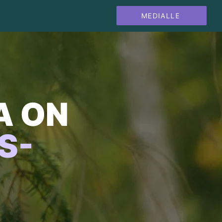
MEDIALLE
T
ARKISTO
A ON
S-