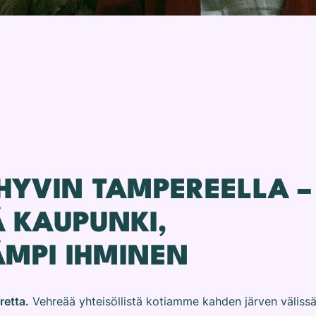
 HYVIN TAMPEREELLA –
 KAUPUNKI,
MPI IHMINEN
etta.
Vehreää yhteisöllistä kotiamme kahden järven väliss