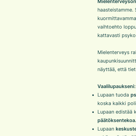
Mielenterveyso
haasteistamme. S
kuormittavammaks
vaihtoehto loppuu
kattavasti psyko
Mielenterveys rak
kaupunkisuunnitt
näyttää, että tiet
Vaalilupaukseni:
Lupaan tuoda
ps
koska kaikki poli
Lupaan edistää k
päätöksentekoa
Lupaan
keskuste