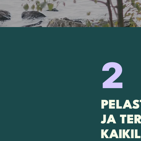
2
PELAS
JA TE
KAIKI