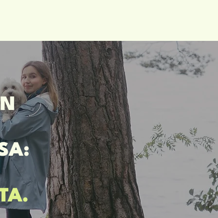
EN
SA:
TA.