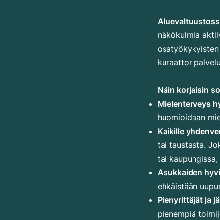
Aluevaltuustos
näkökulmia aktiiv
osatyökykyisten 
kuraattoripalvel
Näin korjaisin s
Mielenterveys h
huomioidaan mie
Kaikille yhdenve
tai taustasta. Jo
tai kaupungissa, 
Asukkaiden hyvin
ehkäistään uupum
Pienyrittäjät ja
pienempiä toimij