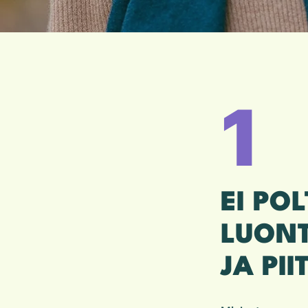
1
EI POL
LUON
JA PI