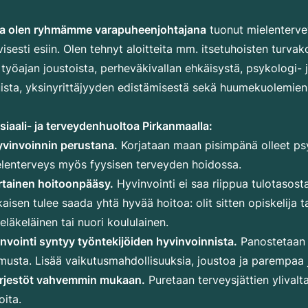
sa olen ryhmämme varapuheenjohtajana
tuonut mielenterv
isesti esiin. Olen tehnyt aloitteita mm. itsetuhoisten turvak
työajan joustoista, perheväkivallan ehkäisystä, psykologi- 
uista, yksinyrittäjyyden edistämisestä sekä huumekuolemien
osiaali- ja terveydenhuoltoa Pirkanmaalla:
yvinvoinnin perustana.
Korjataan maan pisimpänä olleet psy
lenterveys myös fyysisen terveyden hoidossa.
rtainen hoitoonpääsy.
Hyvinvointi ei saa riippua tulotasost
kaisen tulee saada yhtä hyvää hoitoa: olit sitten opiskelija t
eläkeläinen tai nuori koululainen.
vointi syntyy työntekijöiden hyvinvoinnista.
Panostetaan t
usta. Lisää vaikutusmahdollisuuksia, joustoa ja parempaa 
 järjestöt vahvemmin mukaan.
Puretaan terveysjättien ylivalt
oita.